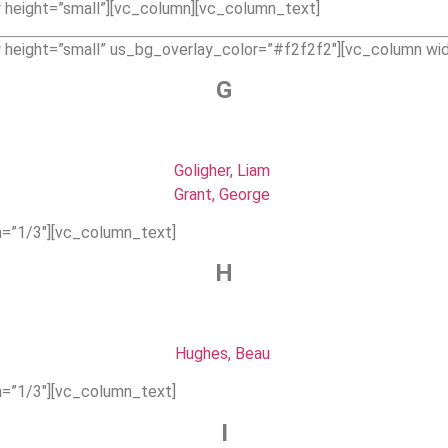
 height=”small”][vc_column][vc_column_text]
 height=”small” us_bg_overlay_color=”#f2f2f2″][vc_column wi
G
Goligher, Liam
Grant, George
=”1/3″][vc_column_text]
H
Hughes, Beau
=”1/3″][vc_column_text]
I