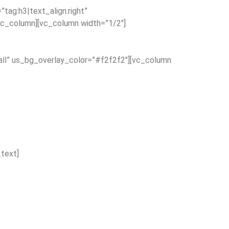
tag:h3|text_align:right”
c_column][vc_column width=”1/2″]
ll” us_bg_overlay_color=”#f2f2f2″][vc_column
text]