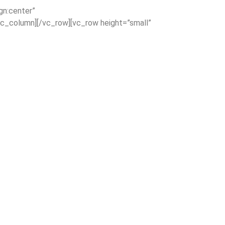
gn:center”
c_column][/vc_row][vc_row height=”small”