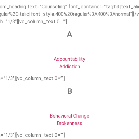
tom_heading text=”Counseling” font_container=”tag:h3|text_ali
ular%2Citalic|font_style:400%20regular%3A400%3Anormal”][/v
h=”1/3″][vc_column_text 0=””]
A
Accountability
Addiction
=”1/3″][vc_column_text 0=””]
B
Behavioral Change
Brokenness
=”1/3″][vc_column_text 0=””]