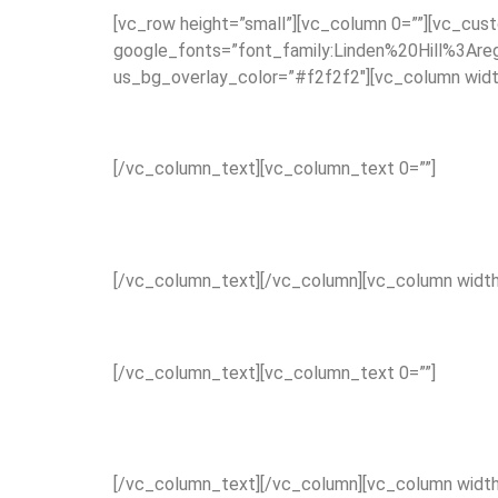
[vc_row height=”small”][vc_column 0=””][vc_cus
google_fonts=”font_family:Linden%20Hill%3Areg
us_bg_overlay_color=”#f2f2f2″][vc_column widt
[/vc_column_text][vc_column_text 0=””]
[/vc_column_text][/vc_column][vc_column width
[/vc_column_text][vc_column_text 0=””]
[/vc_column_text][/vc_column][vc_column width