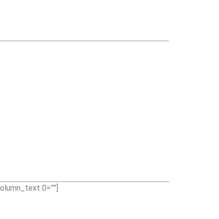
olumn_text 0=””]