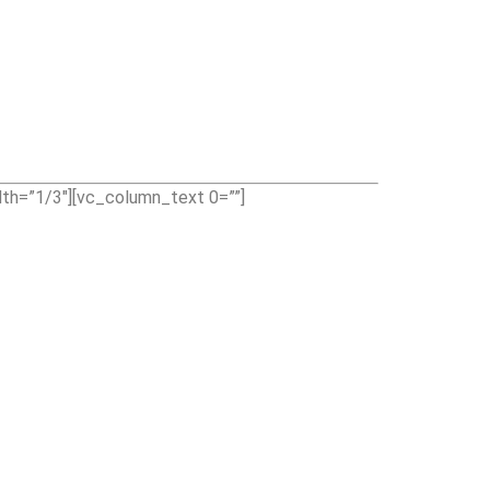
th=”1/3″][vc_column_text 0=””]