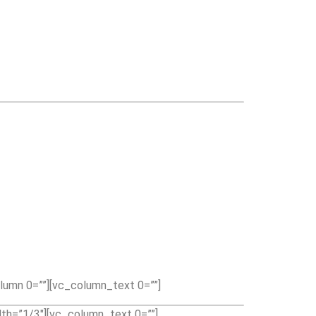
lumn 0=””][vc_column_text 0=””]
th=”1/3″][vc_column_text 0=””]