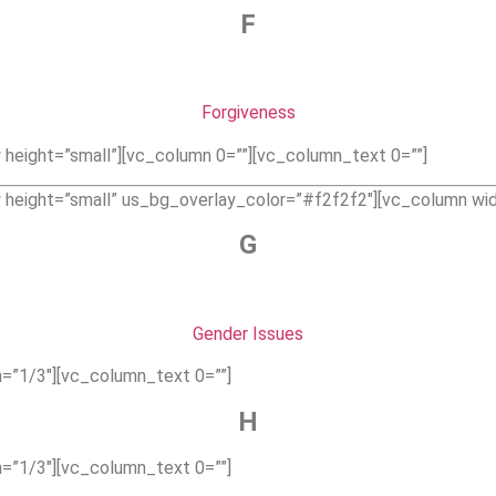
F
Forgiveness
height=”small”][vc_column 0=””][vc_column_text 0=””]
 height=”small” us_bg_overlay_color=”#f2f2f2″][vc_column wid
G
Gender Issues
=”1/3″][vc_column_text 0=””]
H
=”1/3″][vc_column_text 0=””]