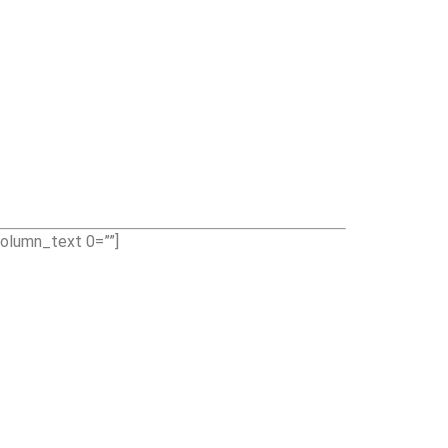
olumn_text 0=””]